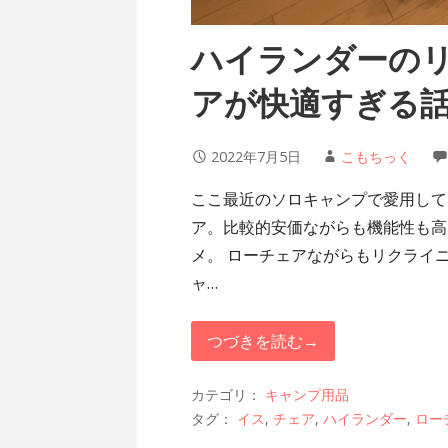
ハイランダーの
アが快適すぎる
2022年7月5日
こもちっく
ここ最近のソロキャンプで愛用して
ア。比較的安価ながらも機能性も高
メ。 ローチェアながらもリクライ
ャ…
つづきを読む→
カテゴリ：
キャンプ用品
タグ：
イス
,
チェア
,
ハイランダー
,
ロー