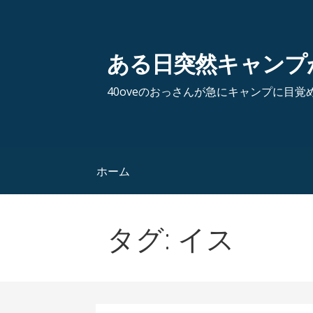
コ
ン
テ
ある日突然キャンプ
ン
ツ
40oveのおっさんが急にキャンプに目覚
へ
移
動
ホーム
タグ: イス