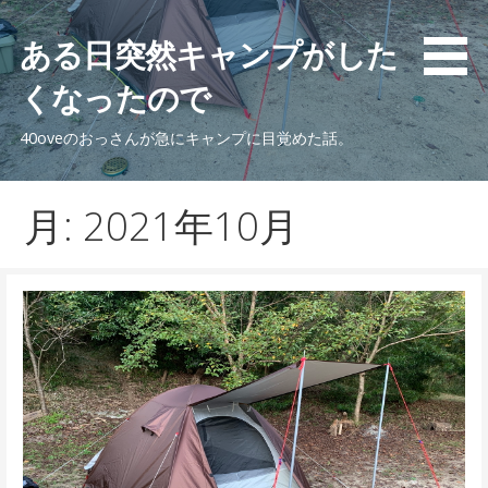
コ
ン
ある日突然キャンプがした
テ
くなったので
ン
ツ
40oveのおっさんが急にキャンプに目覚めた話。
へ
移
動
月: 2021年10月