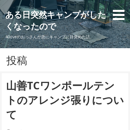
コ
ン
ある日突然キャンプがした
テ
くなったので
ン
ツ
40oveのおっさんが急にキャンプに目覚めた話。
へ
移
動
投稿
山善TCワンポールテン
トのアレンジ張りについ
て