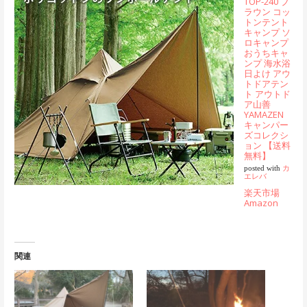
TOP-240 ブ
ラウン コッ
トンテント
キャンプ ソ
ロキャンプ
おうちキャ
ンプ 海水浴
日よけ アウ
トドアテン
ト アウトド
ア山善
YAMAZEN
キャンパー
ズコレクシ
ョン 【送料
無料】
posted with
カ
エレバ
楽天市場
Amazon
関連