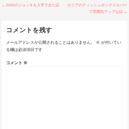
投
← DODのジョッキを入手できた話
セリアのティッシュボックスカバー
で雰囲気アップな話 →
稿
ナ
コメントを残す
ビ
メールアドレスが公開されることはありません。
※
が付いてい
ゲ
る欄は必須項目です
ー
コメント
※
シ
ョ
ン