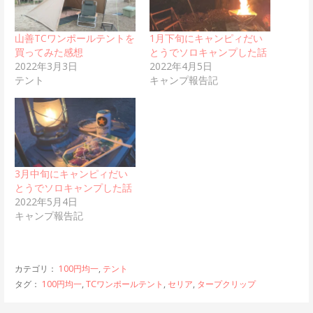
山善TCワンポールテントを
1月下旬にキャンピィだい
買ってみた感想
とうでソロキャンプした話
2022年3月3日
2022年4月5日
テント
キャンプ報告記
3月中旬にキャンピィだい
とうでソロキャンプした話
2022年5月4日
キャンプ報告記
カテゴリ：
100円均一
,
テント
タグ：
100円均一
,
TCワンポールテント
,
セリア
,
タープクリップ