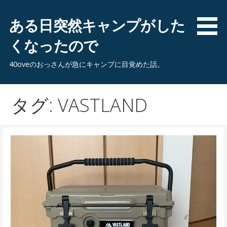
コ
ン
ある日突然キャンプがした
テ
くなったので
ン
ツ
40oveのおっさんが急にキャンプに目覚めた話。
へ
移
動
タグ: VASTLAND